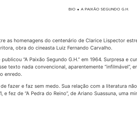
destaque à doméstica e
BIO
A PAIXÃO SEGUNDO G.H.
re as homenagens do centenário de Clarice Lispector estr
tora, obra do cineasta Luiz Fernando Carvalho.
publicou “A Paixão Segundo G.H.” em 1964. Surpresa e cur
sse texto nada convencional, aparentemente “infilmável”, 
do enredo.
de fazer e faz sem medo. Sua relação com a literatura nã
, e fez de “A Pedra do Reino”, de Ariano Suassuna, uma min