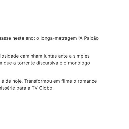
m obra de Clarice
easse neste ano: o longa-metragem “A Paixão
iosidade caminham juntas ante a simples
em que a torrente discursiva e o monólogo
o é de hoje. Transformou em filme o romance
issérie para a TV Globo.