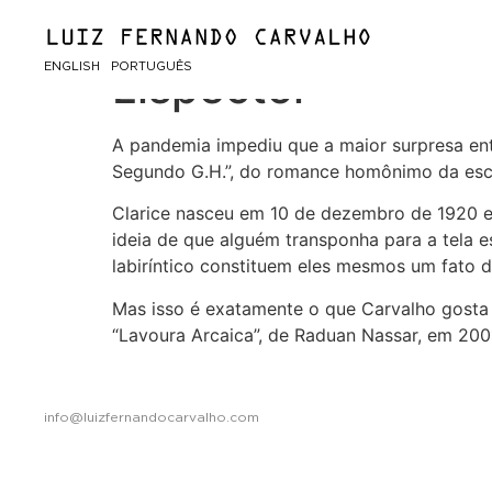
Filme inédito dá 
ENGLISH
PORTUGUÊS
Lispector
A pandemia impediu que a maior surpresa ent
Segundo G.H.”, do romance homônimo da escri
Clarice nasceu em 10 de dezembro de 1920 e 
ideia de que alguém transponha para a tela e
labiríntico constituem eles mesmos um fato 
Mas isso é exatamente o que Carvalho gosta 
“Lavoura Arcaica”, de Raduan Nassar, em 2001
info@luizfernandocarvalho.com