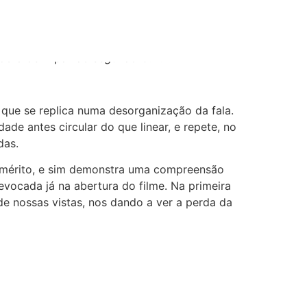
o
ora de ‘A paixão segundo G.H.’
que se replica numa desorganização da fala.
ade antes circular do que linear, e repete, no
das.
demérito, e sim demonstra uma compreensão
evocada já na abertura do filme. Na primeira
de nossas vistas, nos dando a ver a perda da