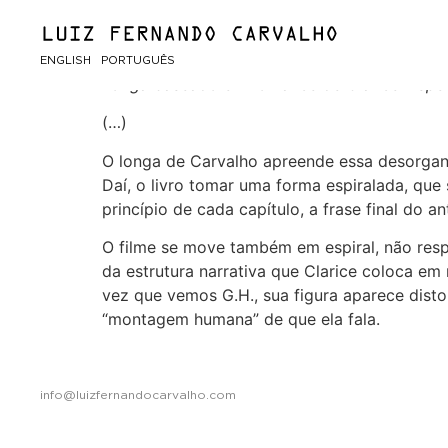
A paixão segundo
ENGLISH
PORTUGUÊS
Longa baseado em romance de Clarice Lispect
(…)
O longa de Carvalho apreende essa desorgani
Daí, o livro tomar uma forma espiralada, que 
princípio de cada capítulo, a frase final do 
O filme se move também em espiral, não res
da estrutura narrativa que Clarice coloca em
vez que vemos G.H., sua figura aparece disto
“montagem humana” de que ela fala.
info@luizfernandocarvalho.com