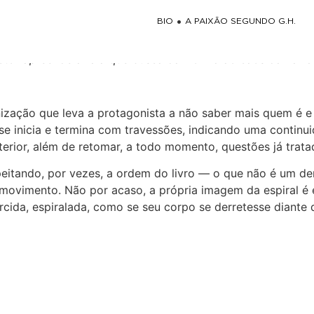
 Luiz Fernando Carvalh
BIO
A PAIXÃO SEGUNDO G.H.
or apreende a fala que busca dar forma ao caos da narrad
zação que leva a protagonista a não saber mais quem é e 
se inicia e termina com travessões, indicando uma continuid
anterior, além de retomar, a todo momento, questões já trata
peitando, por vezes, a ordem do livro — o que não é um 
 movimento. Não por acaso, a própria imagem da espiral é 
rcida, espiralada, como se seu corpo se derretesse diante 