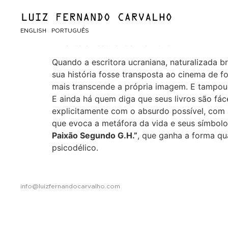
A metamorfose de
ENGLISH
PORTUGUÊS
Durante o Festival do Rio 2023
Quando a escritora ucraniana, naturalizada br
sua história fosse transposta ao cinema de f
mais transcende a própria imagem. E tampouco
E ainda há quem diga que seus livros são fáce
explicitamente com o absurdo possível, com 
que evoca a metáfora da vida e seus símbolo
Paixão Segundo G.H.”
, que ganha a forma q
psicodélico.
info@luizfernandocarvalho.com