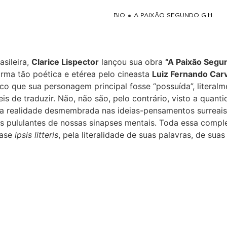
 uma existência
BIO
A PAIXÃO SEGUNDO G.H.
asileira,
Clarice Lispector
lançou sua obra
“A Paixão Segu
orma tão poética e etérea pelo cineasta
Luiz Fernando Car
 que sua personagem principal fosse “possuída”, literalme
is de traduzir. Não, não são, pelo contrário, visto a quant
a realidade desmembrada nas ideias-pensamentos surreais
s pululantes de nossas sinapses mentais. Toda essa compl
uase
ipsis litteris
, pela literalidade de suas palavras, de sua