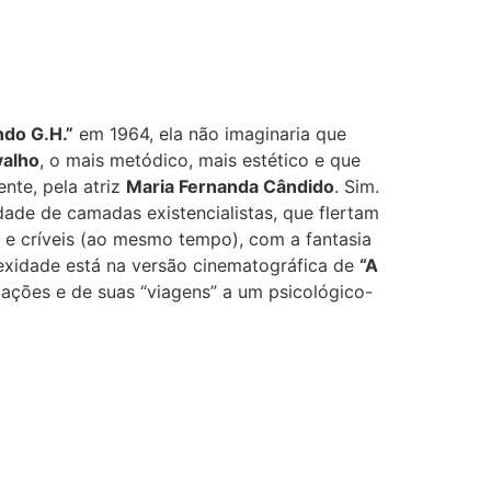
ndo G.H.”
em 1964, ela não imaginaria que
valho
, o mais metódico, mais estético e que
nte, pela atriz
Maria Fernanda Cândido
. Sim.
idade de camadas existencialistas, que flertam
 e críveis (ao mesmo tempo), com a fantasia
exidade está na versão cinematográfica de
“A
s ações e de suas “viagens” a um psicológico-